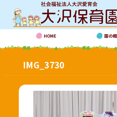
HOME
園の
IMG_3730