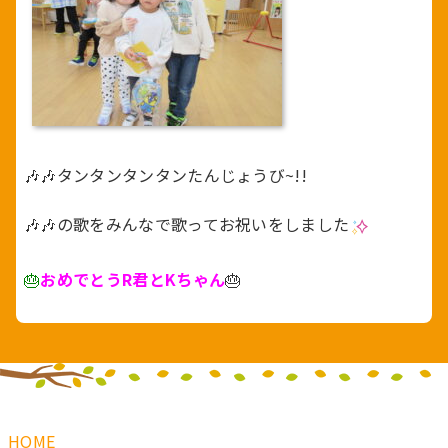
🎶🎶タンタンタンタンたんじょうび~!!
🎶🎶の歌をみんなで歌ってお祝いをしました
🎂
おめでとうR君とKちゃん
🎂
HOME