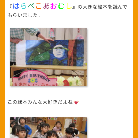
は
ら
ぺ
こ
あ
お
む
し
『
』の大きな絵本を読んで
もらいました。
この絵本みんな大好きだよね