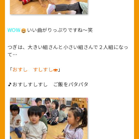
WOW
いい曲がりっぷりですね～笑
つぎは、大きい組さんと小さい組さんで２人組になっ
て…
「
おすし すしすし🍣
」
🎵おすしすしすし ご飯をパタパタ