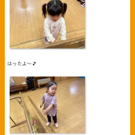
はったよ～🎵