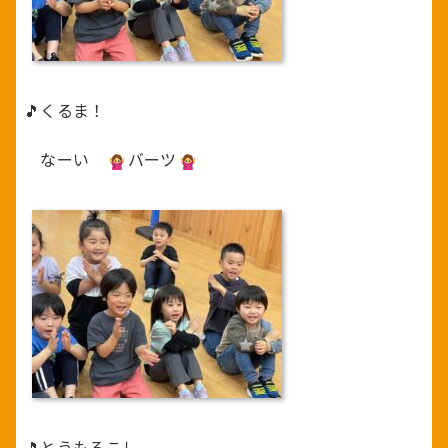
🎵くるま！
なーい
バーツ
🎵とうもろこし