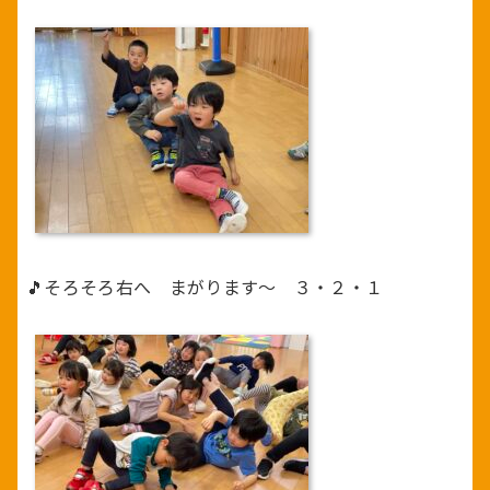
🎵そろそろ右へ まがります～ ３・２・１