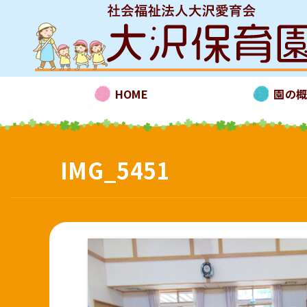
HOME
園の
IMG_5451