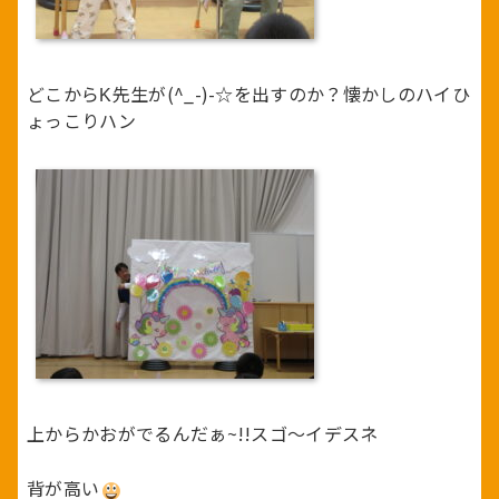
どこからK先生が(^_-)-☆を出すのか？懐かしのハイひ
ょっこりハン
上からかおがでるんだぁ~!!スゴ～イデスネ
背が高い