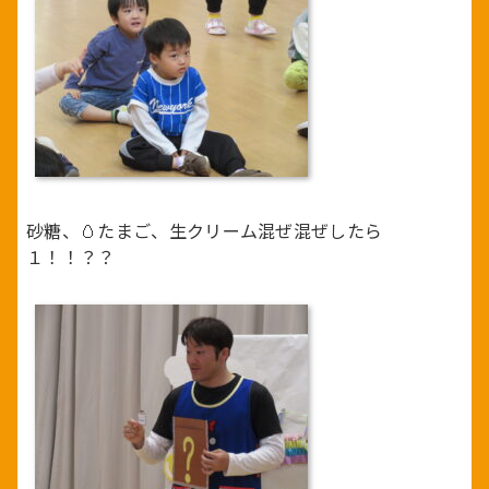
砂糖、🥚たまご、生クリーム混ぜ混ぜしたら
１！！？？