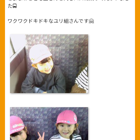
た🚍
ワクワクドキドキなユリ組さんです🤗