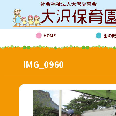
HOME
園の
IMG_0960