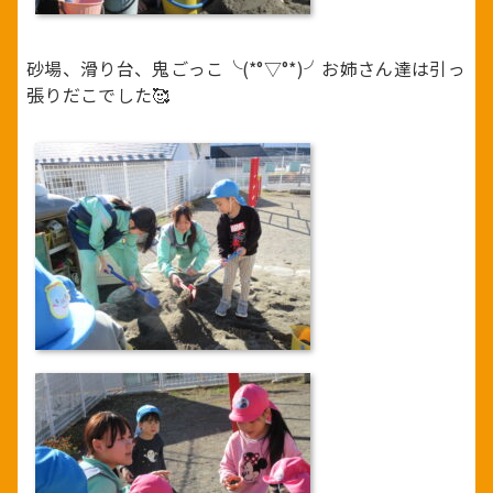
砂場、滑り台、鬼ごっこ╰(*°▽°*)╯お姉さん達は引っ
張りだこでした🥰