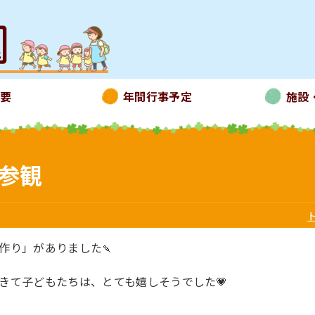
概要
年間行事予定
施設
母参観
作り」がありました🍡
きて子どもたちは、とても嬉しそうでした💗